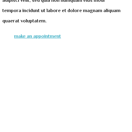
adipisci velit, sed quia non numquam eius modi
tempora incidunt ut labore et dolore magnam aliquam
quaerat voluptatem.
make an appointment