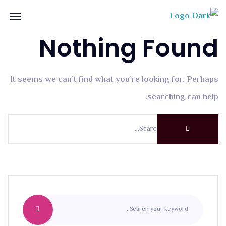
Nothing Found
It seems we can’t find what you’re looking for. Perhaps
searching can help.